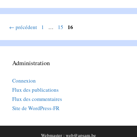
Page
Page
Page
16
←
précédent
1
…
15
Administration
Connexion
Flux des publications
Flux des commentaires
Site de WordPress-FR
Webmaster : web@apsam.be