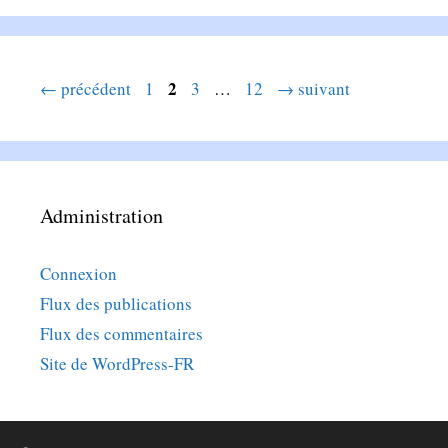
Page
Page
2
Page
Page
←
précédent
1
3
…
12
→
suivant
Administration
Connexion
Flux des publications
Flux des commentaires
Site de WordPress-FR