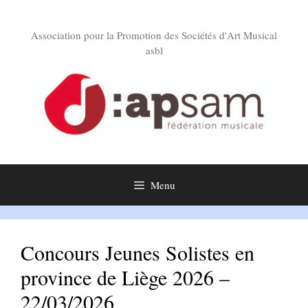
Aller
au
Association pour la Promotion des Sociétés d'Art Musical
contenu
asbl
Menu
Concours Jeunes Solistes en
province de Liège 2026 –
22/03/2026