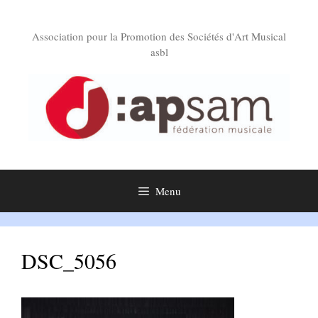
Aller
au
Association pour la Promotion des Sociétés d'Art Musical
contenu
asbl
Menu
DSC_5056